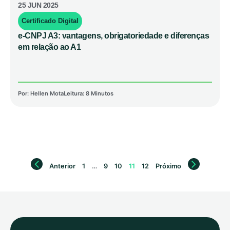
25 JUN 2025
Certificado Digital
e-CNPJ A3: vantagens, obrigatoriedade e diferenças
em relação ao A1
Por:
Hellen Mota
Leitura: 8 Minutos
Anterior
1
…
9
10
11
12
Próximo