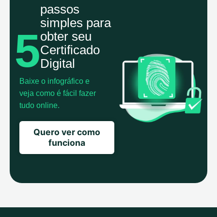
passos
simples para
5
obter seu
Certificado
Digital
Baixe o infográfico e
veja como é fácil fazer
tudo online.
Quero ver como
funciona