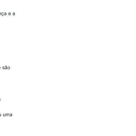
nça e a
e são
e
ou uma