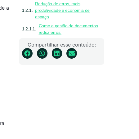
Redução de erros, mais
de a
produtividade e economia de
espaço
Como a gestão de documentos
reduz erros:
Impacto direto na produtividade:
Compartilhar esse conteúdo:
Rastreabilidade e conformidade
legal
Certificado digital como ferramenta
de gestão segura
Assinaturas digitais e controle de
acesso a documentos
Boas práticas para empresas
Armazenamento em nuvem
seguro
Benefícios do armazenamento
ra
em nuvem:
Backups regulares