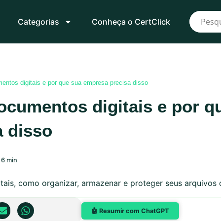
Categorias
Conheça o CertClick
entos digitais e por que sua empresa precisa disso
ocumentos digitais e por q
 disso
 6 min
ais, como organizar, armazenar e proteger seus arquivos o
🤖 Resumir com ChatGPT