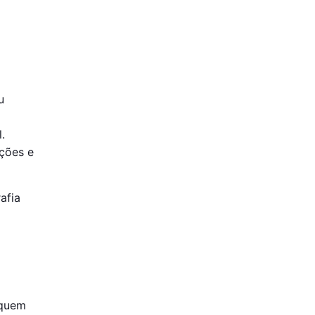
u
.
ações e
afia
 quem