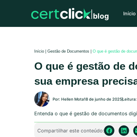
Início
blog
Início
|
Gestão de Documentos
|
O que é gestão de docum
O que é gestão de d
sua empresa precisa
Por:
Hellen Mota
18 de junho de 2025
Leitura:
Entenda o que é gestão de documentos digit
Compartilhar este conteúdo: