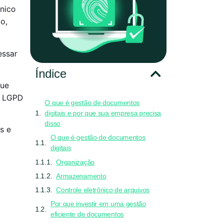
nico
o,
essar
Índice
que
a LGPD
O que é gestão de documentos
digitais e por que sua empresa precisa
disso
s e
O que é gestão de documentos
digitais
Organização
Armazenamento
Controle eletrônico de arquivos
Por que investir em uma gestão
eficiente de documentos