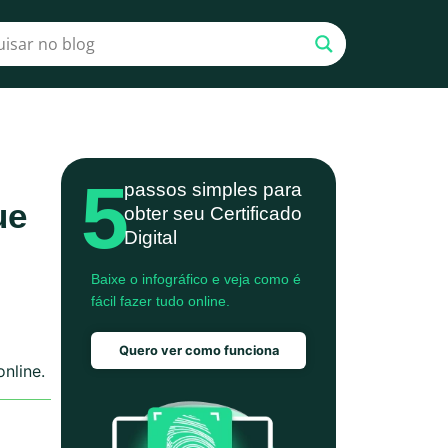
5
passos simples para
ue
obter seu Certificado
Digital
Baixe o infográfico e veja como é
fácil fazer tudo online.
Quero ver como funciona
nline.