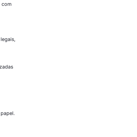
m com
Boas práticas de backup:
Controle de versões
Como o controle de versões
ajuda:
Conclusão
legais,
Deixe um comentário Cancelar
resposta
izadas
papel.