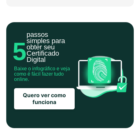
passos
simples para
5
obter seu
Certificado
Digital
Baixe o infográfico e veja
como é fácil fazer tudo
online.
Quero ver como
funciona