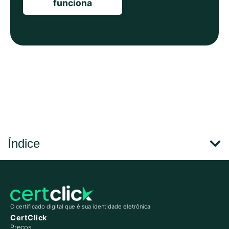
funciona
Índice
O certificado digital que é sua identidade eletrônica
CertClick
Preços