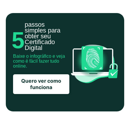
passos
simples para
5
obter seu
Certificado
Digital
Baixe o infográfico e veja
como é fácil fazer tudo
online.
Quero ver como
funciona