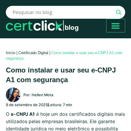
blog
Início
|
Certificado Digital
|
Como instalar e usar seu e-CNPJ A1 com
segurança
Como instalar e usar seu e-CNPJ
A1 com segurança
Por:
Hellen Mota
9 de setembro de 2025
Leitura: 7 min
O
e-CNPJ A1
é hoje um dos certificados digitais mais
utilizados pelas empresas brasileiras. Ele garante
identidade jurídica no meio eletrônico e possibilita