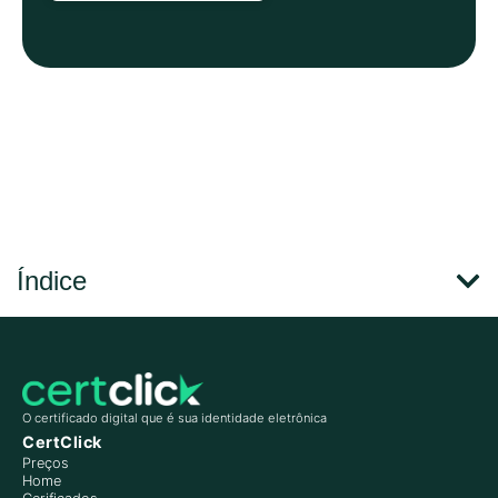
Índice
O certificado digital que é sua identidade eletrônica
CertClick
Preços
Home